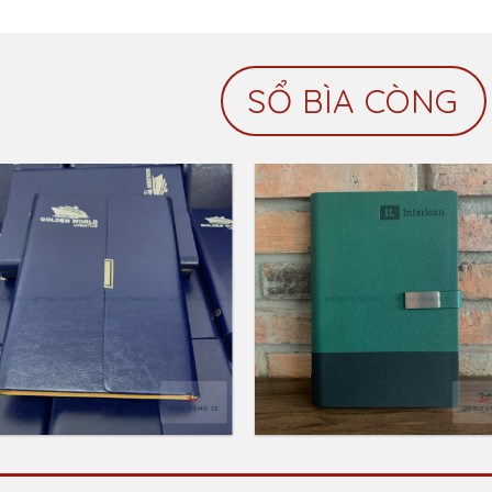
SỔ BÌA CÒNG
Add to
Add 
Wishlist
Wishl
Sổ Da Bìa Còng Ép
Sổ Da Pu Dập Chìm
Nhũ Kim Bạc Logo
Logo InTerLoan
Vận Tải Biển Gold
LIÊN HỆ: 0903 67 86 
LIÊN HỆ: 0903 67 86 75