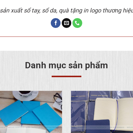
ƯỞNG SẢN XUẤT SỔ TAY 
sản xuất sổ tay, sổ da, quà tặng in logo thương hiệ
Danh mục sản phẩm