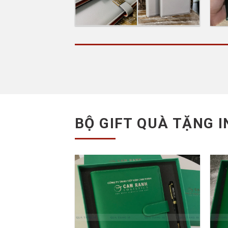
Cozy – Sản Xuất Bìa
Menu Da In Logo
LIÊN HỆ: 0903 67 86 75
BỘ GIFT QUÀ TẶNG I
Add to
Add to
Wishlist
Wishlist