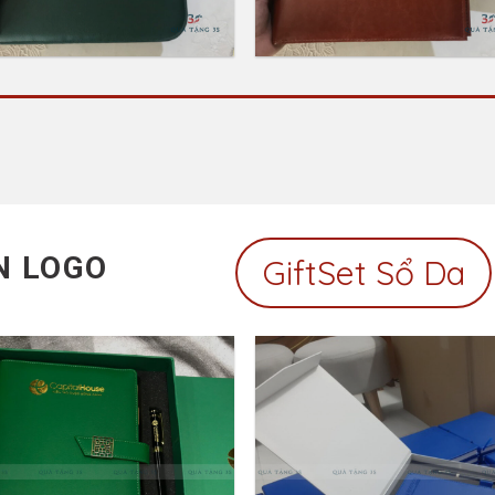
Bìa Da Đựng Tài Liệu
– Bìa Folder Da Gene
LIÊN HỆ: 0903 67 86 
LIÊN HỆ: 0903 67 86 75
N LOGO
GiftSet Sổ Da
Add to
Add 
Wishlist
Wishl