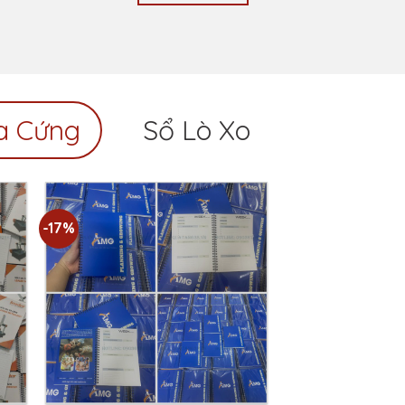
XEM THÊM
a Cứng
Sổ Lò Xo
-17%
to
Add to
ist
Wishlist
Sổ Lò Xo Bìa Giấy Size
A5 In Logo
₫
30,000
₫
25,000
75