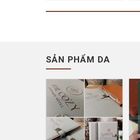
SẢN PHẨM DA
Add to
Wishlist
Menu Còng Da A4