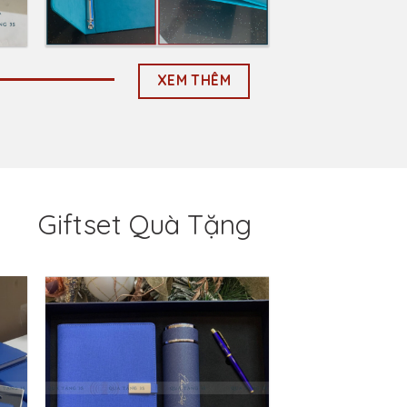
Bìa Folder Da
FILMORE
75
LIÊN HỆ: 0903 67 86 75
XEM THÊM
Giftset Quà Tặng
to
Add to
ist
Wishlist