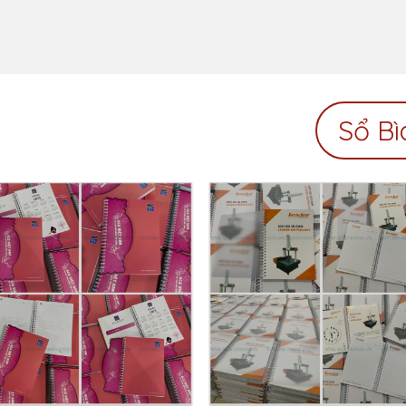
Sổ Bì
Add to
Add 
Wishlist
Wishl
Sổ Lò Xo Bìa Nhựa A5
– Xưởng In Sổ Tay Giá
Sổ Bìa Giấy Cứng A5
Rẻ HCM
LIÊN HỆ: 0903 67 86 75
LIÊN HỆ: 0903 67 86 