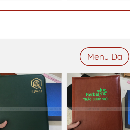
Menu Da
Add to
Add 
Wishlist
Wishl
Bìa Da Kẹp Hợp Đồng