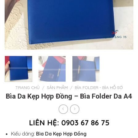
TRANG CHỦ
/
SẢN PHẨM
/
BÌA FOLDER - BÌA HỒ SƠ
Bìa Da Kẹp Hợp Đồng – Bìa Folder Da A4
LIÊN HỆ: 0903 67 86 75
Kiểu dáng:
Bìa Da Kẹp Hợp Đồng