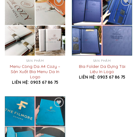
Add to
Add to
Wishlist
Wishlist
SẢN PHẨM
SẢN PHẨM
Menu Còng Da A4 Cozy –
Bìa Folder Da Đựng Tài
Sản Xuất Bìa Menu Da In
Liệu In Logo
Logo
LIÊN HỆ: 0903 67 86 75
LIÊN HỆ: 0903 67 86 75
Add to
Wishlist