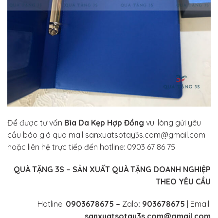
Để được tư vấn
Bìa Da Kẹp Hợp Đồng
vui lòng gửi yêu
cầu báo giá qua mail sanxuatsotay3s.com@gmail.com
hoặc liên hệ trực tiếp đến hotline: 0903 67 86 75
QUÀ TẶNG 3S – SẢN XUẤT QUÀ TẶNG DOANH NGHIỆP
THEO YÊU CẦU
Hotline:
0903678675 –
Zalo
: 903678675
| Email:
sanxuatsotay3s.com@gmail.com