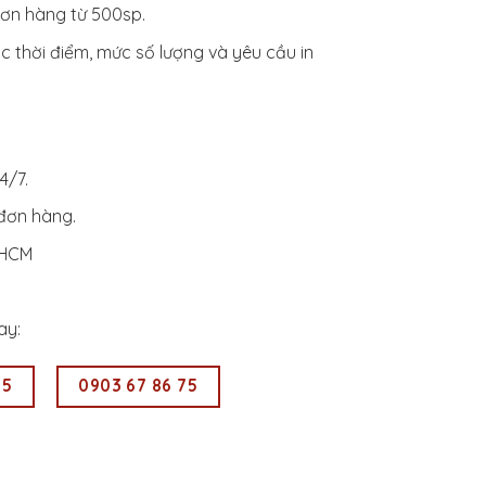
ơn hàng từ 500sp.
c thời điểm, mức số lượng và yêu cầu in
4/7.
 đơn hàng.
.HCM
ay:
55
0903 67 86 75