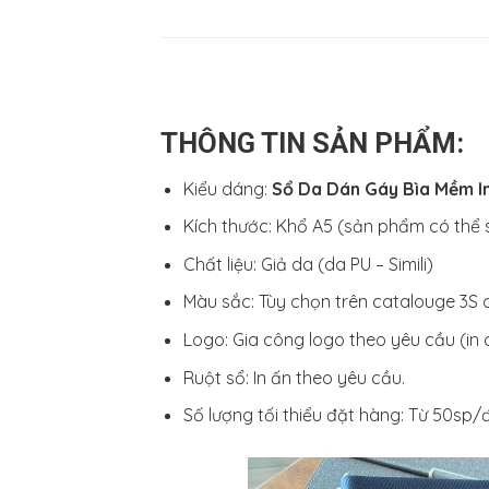
THÔNG TIN SẢN PHẨM:
Kiểu dáng:
Sổ Da Dán Gáy Bìa Mềm I
Kích thước: Khổ A5 (sản phẩm có thể 
Chất liệu: Giả da (da PU – Simili)
Màu sắc: Tùy chọn trên catalouge 3S 
Logo: Gia công logo theo yêu cầu (in c
Ruột sổ: In ấn theo yêu cầu.
Số lượng tối thiểu đặt hàng: Từ 50sp/