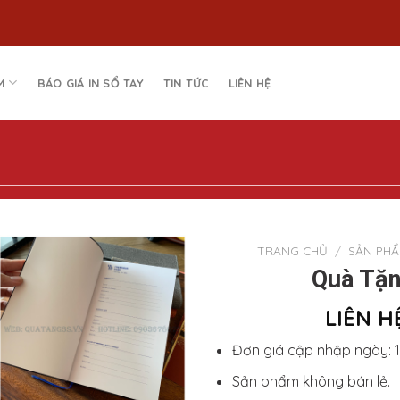
M
BÁO GIÁ IN SỔ TAY
TIN TỨC
LIÊN HỆ
TRANG CHỦ
/
SẢN PH
Quà Tặn
Add to
Wishlist
LIÊN HỆ
Đơn giá cập nhập ngày: 1
Sản phẩm không bán lẻ.