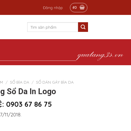
₫
0
Đăng nhập
Tìm
kiếm:
ẨM
/
SỔ BÌA DA
/
SỔ DÁN GÁY BÌA DA
g Sổ Da In Logo
: 0903 67 86 75
7/11/2018.