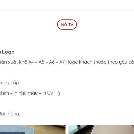
MÔ TẢ
n Logo
sản xuất khổ A4 – A5 – A6 – A7 Hoặc khách thước theo yêu cầ
cung cấp.
hìm – in nhũ màu – in UV ….)
đơn hàng.