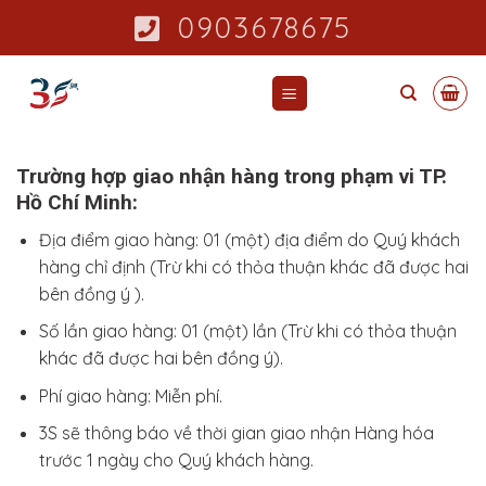
Skip
0903678675
to
content
Trường hợp giao nhận hàng trong phạm vi TP.
Hồ Chí Minh:
Địa điểm giao hàng: 01 (một) địa điểm do Quý khách
hàng chỉ định (Trừ khi có thỏa thuận khác đã được hai
bên đồng ý ).
Số lần giao hàng: 01 (một) lần (Trừ khi có thỏa thuận
khác đã được hai bên đồng ý).
Phí giao hàng: Miễn phí.
3S sẽ thông báo về thời gian giao nhận Hàng hóa
trước 1 ngày cho Quý khách hàng.