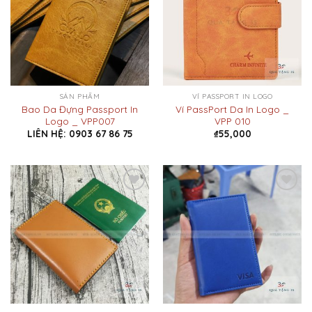
SẢN PHẨM
VÍ PASSPORT IN LOGO
Bao Da Đựng Passport In
Ví PassPort Da In Logo _
Logo _ VPP007
VPP 010
LIÊN HỆ: 0903 67 86 75
₫
55,000
Add to
Add to
Wishlist
Wishlist