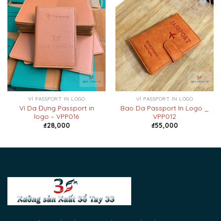
Add to
Add to
Wishlist
Wishlist
VÍ PASSPORT IN LOGO
VÍ PASSPORT IN LOGO
Ví Da Đựng Passport in
Bao Da Passport In Logo _
logo – VPP016
VPP012
₫
28,000
₫
55,000