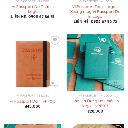
VÍ PASSPORT IN LOGO
VÍ PASSPORT IN LOGO
Ví Passport Da Thật In
Ví Passport Da In Logo –
Logo
Xưởng may Ví Passport Da
In Logo
LIÊN HỆ: 0903 67 86 75
LIÊN HỆ: 0903 67 86 75
Add to
Add to
Wishlist
Wishlist
VÍ PASSPORT IN LOGO
VÍ PASSPORT IN LOGO
Bao Da Đựng Hộ Chiếu In
Ví Passport Da _ VPP013
logo – VPP015
₫
45,000
₫
28,000