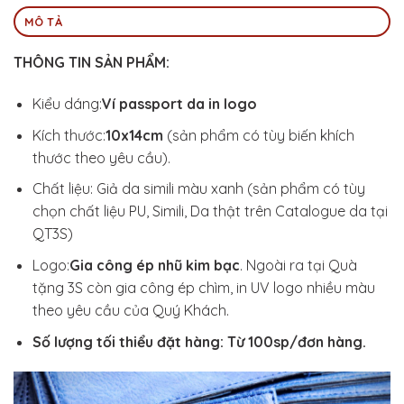
MÔ TẢ
THÔNG TIN SẢN PHẨM:
Kiểu dáng:
Ví passport da in logo
Kích thước:
10x14cm
(sản phẩm có tùy biến khích
thước theo yêu cầu).
Chất liệu: Giả da simili màu xanh (sản phẩm có tùy
chọn chất liệu PU, Simili, Da thật trên Catalogue da tại
QT3S)
Logo:
Gia công ép nhũ kim bạc
. Ngoài ra tại Quà
tặng 3S còn gia công ép chìm, in UV logo nhiều màu
theo yêu cầu của Quý Khách.
Số lượng tối thiểu đặt hàng: Từ 100sp/đơn hàng.