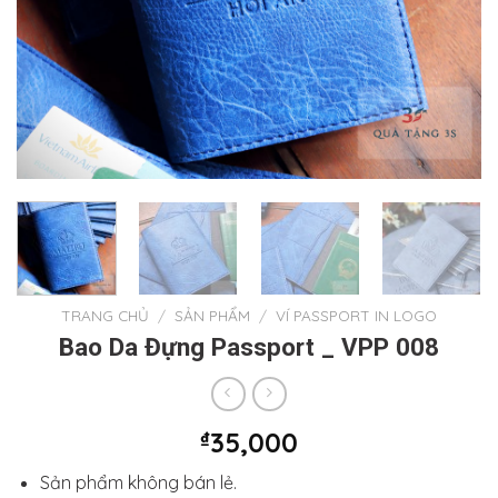
TRANG CHỦ
/
SẢN PHẨM
/
VÍ PASSPORT IN LOGO
Bao Da Đựng Passport _ VPP 008
₫
35,000
Sản phẩm không bán lẻ.