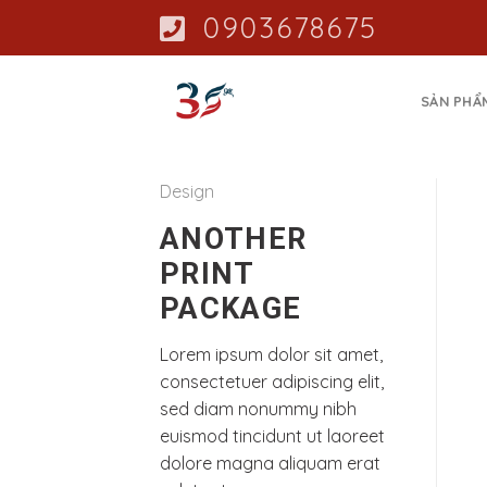
Skip
0903678675
to
content
SẢN PHẨ
Design
ANOTHER
PRINT
PACKAGE
Lorem ipsum dolor sit amet,
consectetuer adipiscing elit,
sed diam nonummy nibh
euismod tincidunt ut laoreet
dolore magna aliquam erat