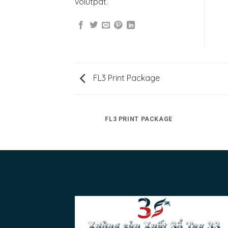
volutpat.
FL3 Print Package
AZINE
FL3 PRINT PACKAGE