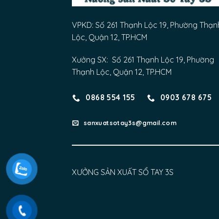
VPKD: Số 261 Thạnh Lộc 19, Phường Thạn
Lộc, Quận 12, TP.HCM
Xưởng SX: Số 261 Thạnh Lộc 19, Phường
Thạnh Lộc, Quận 12, TP.HCM
0868 554 155
0903 678 675
sanxuatsotay3s@gmail.com
XƯỞNG SẢN XUẤT SỔ TAY 3S