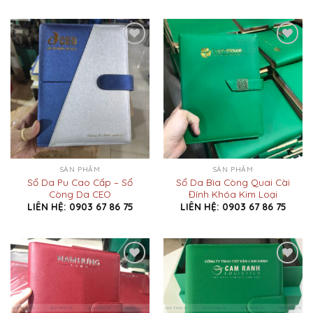
Add to
Add to
Wishlist
Wishlist
SẢN PHẨM
SẢN PHẨM
Sổ Da Pu Cao Cấp – Sổ
Sổ Da Bìa Còng Quai Cài
Còng Da CEO
Đính Khóa Kim Loại
LIÊN HỆ: 0903 67 86 75
LIÊN HỆ: 0903 67 86 75
Add to
Add to
Wishlist
Wishlist