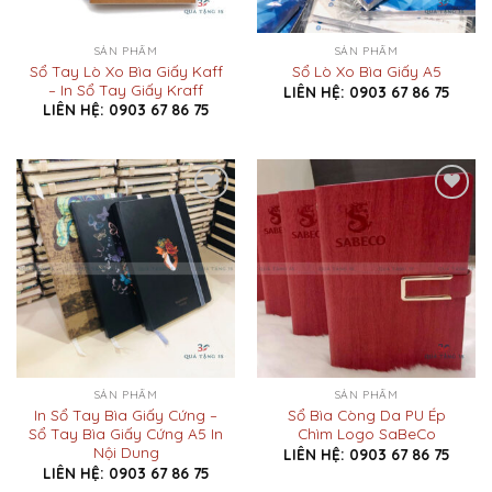
SẢN PHẨM
SẢN PHẨM
Sổ Tay Lò Xo Bìa Giấy Kaff
Sổ Lò Xo Bìa Giấy A5
– In Sổ Tay Giấy Kraff
LIÊN HỆ: 0903 67 86 75
LIÊN HỆ: 0903 67 86 75
Add to
Add to
Wishlist
Wishlist
SẢN PHẨM
SẢN PHẨM
In Sổ Tay Bìa Giấy Cứng –
Sổ Bìa Còng Da PU Ép
Sổ Tay Bìa Giấy Cứng A5 In
Chìm Logo SaBeCo
Nội Dung
LIÊN HỆ: 0903 67 86 75
LIÊN HỆ: 0903 67 86 75