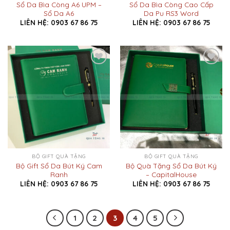
Sổ Da Bìa Còng A6 UPM –
Sổ Da Bìa Còng Cao Cấp
Sổ Da A6
Da Pu RS3 Word
LIÊN HỆ: 0903 67 86 75
LIÊN HỆ: 0903 67 86 75
Add to
Add to
Wishlist
Wishlist
BỘ GIFT QUÀ TẶNG
BỘ GIFT QUÀ TẶNG
Bộ Gift Sổ Da Bút Ký Cam
Bộ Quà Tặng Sổ Da Bút Ký
Ranh
– CapitalHouse
LIÊN HỆ: 0903 67 86 75
LIÊN HỆ: 0903 67 86 75
1
2
3
4
5