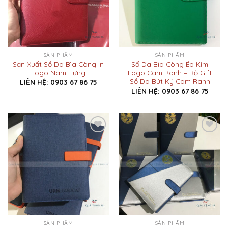
SẢN PHẨM
SẢN PHẨM
Sản Xuất Sổ Da Bìa Còng In
Sổ Da Bìa Còng Ép Kim
Logo Nam Hưng
Logo Cam Ranh – Bộ Gift
Sổ Da Bút Ký Cam Ranh
LIÊN HỆ: 0903 67 86 75
LIÊN HỆ: 0903 67 86 75
Add to
Add to
Wishlist
Wishlist
SẢN PHẨM
SẢN PHẨM